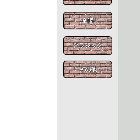
​童謡
​クラシック
​その他