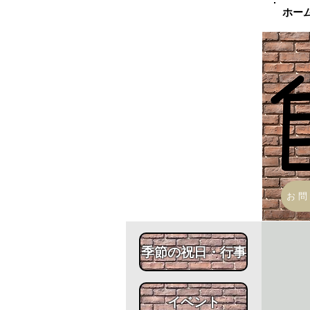
​ホー
お問
​季節の祝日・行事
​イベント