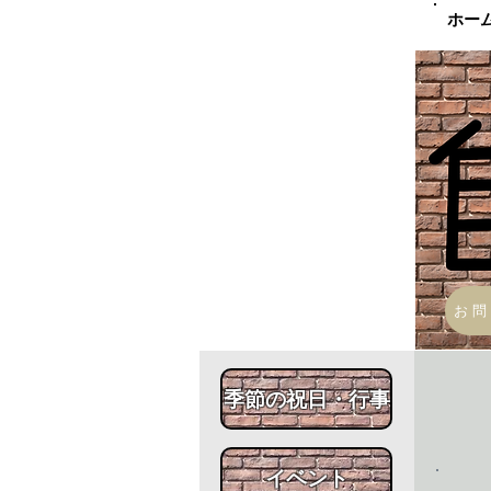
​ホー
お問
​季節の祝日・行事
​イベント