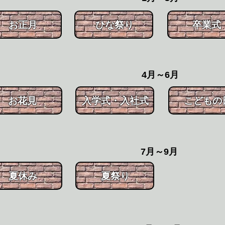
お正月
ひな祭り
​卒業式
​4月～6月
お花見
入学式・入社式
​こどもの
​7月～9月
夏休み
夏祭り