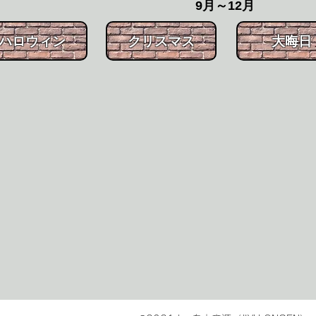
​9月～12月
​ハロウィン
クリスマス
大晦日