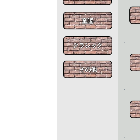
​童謡
​クラシック
​その他